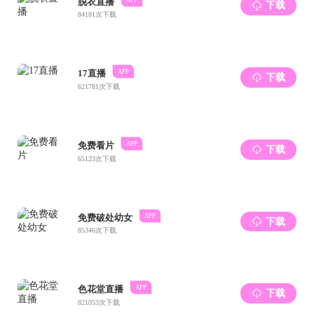
无人机首次出现于
20
世纪二十年代，在最初的一段
时间里，其主要被应用于军事备战领域，如侦察监
视、攻击特定目标、运送物资等。如今，无人机已拥
有了近百年的发展历史，其相关技术日趋成熟，制造
成本不断下降，同时因其体积小、效率高等独特优
势，目前已被广泛地应用到了社会的各行各业之中，
社会使用率与需求量都在飞速增加。但现阶段的无人
机技术仍存在一些问题：
（
1
）有限的续航能力：在动力电池能量密度无法
取得突破性研究进展的前提下，现多数无人机通常只
能一次性工作
20-40min
，严重限制了无人机的应用。
（
2
）较高的电磁泄漏：无线电能传输系统是借助
原、副线圈间电磁场的转换来实现电能无线传输的，
过程中产生的电磁辐射将会对人体产生不利影响。
（
3
）繁杂的耦合机构：目前的无线充电技术会在